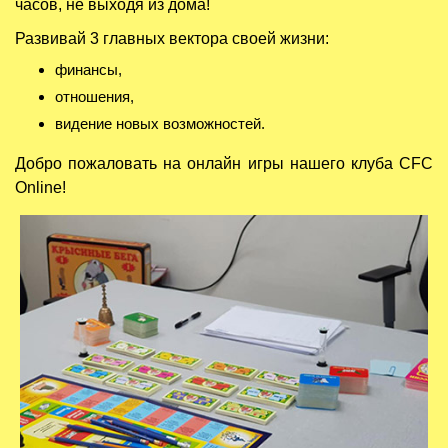
часов, не выходя из дома!
Развивай 3 главных вектора своей жизни:
финансы,
отношения,
видение новых возможностей.
Добро пожаловать на онлайн игры нашего клуба CFC
Online!