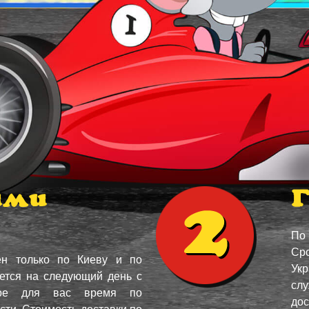
ими
Г
По
Ср
ен только по Киеву и по
Укр
ется на следующий день с
сл
ное для вас время по
дос