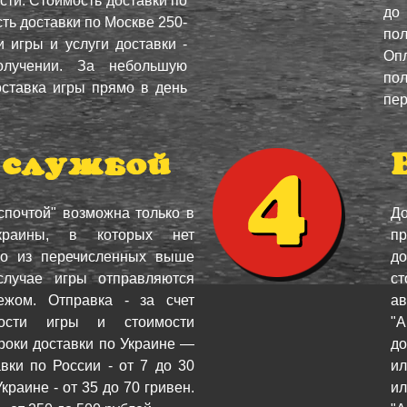
ти. Стоимость доставки по
до
сть доставки по Москве 250-
по
 игры и услуги доставки -
Оп
олучении. За небольшую
пол
ставка игры прямо в день
пер
 службой
спочтой" возможна только в
До
раины, в которых нет
пр
го из перечисленных выше
до
случае игры отправляются
с
ежом. Отправка - за счет
ав
мости игры и стоимости
"А
роки доставки по Украине —
до
вки по России - от 7 до 30
ил
краине - от 35 до 70 гривен.
и