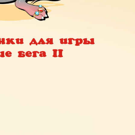
нки для игры
е бега II